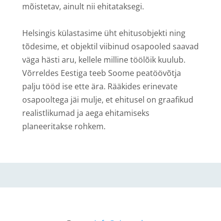
mõistetav, ainult nii ehitataksegi.
Helsingis külastasime üht ehitusobjekti ning
tõdesime, et objektil viibinud osapooled saavad
väga hästi aru, kellele milline töölõik kuulub.
Võrreldes Eestiga teeb Soome peatöövõtja
palju tööd ise ette ära. Rääkides erinevate
osapooltega jäi mulje, et ehitusel on graafikud
realistlikumad ja aega ehitamiseks
planeeritakse rohkem.