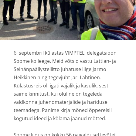
6. septembril külastas VIMPTELi delegatsioon
Soome kolleege. Meid võtsid vastu Lattian- ja
Seinänpäällysteliitto juhatuse liige Jarmo
Heikkinen ning tegevjuht Jari Lahtinen.
Külastusreis oli igati vajalik ja kasulik, sest
saime kinnitust, kui oluline on tegeleda
valdkonna juhendmaterjalide ja hariduse
teemadega. Panime kirja mõned õppereisil
kogutud ideed ja kõlama jäänud mõtted.
Soome liidus on kokku 56 paigaldusettevõtet