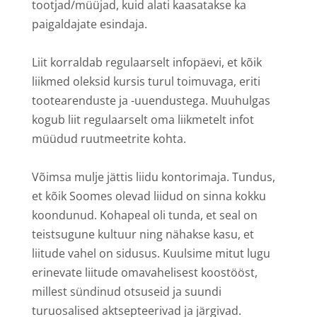
tootjad/müüjad, kuid alati kaasatakse ka
paigaldajate esindaja.
Liit korraldab regulaarselt infopäevi, et kõik
liikmed oleksid kursis turul toimuvaga, eriti
tootearenduste ja -uuendustega. Muuhulgas
kogub liit regulaarselt oma liikmetelt infot
müüdud ruutmeetrite kohta.
Võimsa mulje jättis liidu kontorimaja. Tundus,
et kõik Soomes olevad liidud on sinna kokku
koondunud. Kohapeal oli tunda, et seal on
teistsugune kultuur ning nähakse kasu, et
liitude vahel on sidusus. Kuulsime mitut lugu
erinevate liitude omavahelisest koostööst,
millest sündinud otsuseid ja suundi
turuosalised aktsepteerivad ja järgivad.