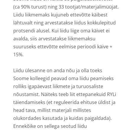
(ca 90% turust) ning 33 tootjat/materjalimüüjat.
Liidu liikmemaks kujuneb ettevõtte käibest
lähtuvalt ning arvestatakse liidus kokkulepitud
protsendi alusel. Kui liidu liige oma käivet ei
avalda, siis arvestatakse liikmemaksu
suuruseks ettevõtte eelmise perioodi käive +
15%.
Liidu ülesanne on anda nõu ja olla toeks
Soome kolleegid peavad oma liidu peamiseks
rolliks igapäevast liikmete ja turuosaliste
nõustamist. Näiteks teeb liit ettepanekuid RYLi
täiendamiseks (et reguleerida ehituse üldist ja
head tava, millist materjali millistes
olukordades kasutada ja kuidas paigaldada).
Ennekõike on sellega seotud liidu