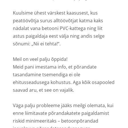
Kuulsime ühest värskest kaasusest, kus
peatöövõtja surus alltöövõtjat katma kaks
nädalat vana betooni PVC-kattega ning liit
astus paigaldaja eest välja ning andis selge
sõnumi: „Nii ei tehta!“.
Meil on veel palju õppida!
Meid pani imestama info, et põrandate
tasandamine tsemendiga ei ole
ehitusseadusega kohustus. Aga kõik osapooled
saavad aru, et see on vajalik.
Väga palju probleeme jääks meilgi olemata, kui
enne liimitavate põrandakatete paigaldamist
riskid minimeeritaks – betoonpõrandad