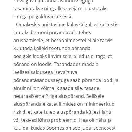
isevalguva põrandatasandusseguga
tasandatakse ning alles seejärel alustataks
liimiga paigaldusprotsessi.
Omakeskis unistasime külaskäigul, et ka Eestis
jõutaks betooni põrandavalu tehes
arusaamisele, et betoonimeestel ei ole tarvis
kulutada kalleid töötunde põranda
peelgelsiledaks lihvimisele. Siledus ei taga, et
põrand on loodis. Tasandades madala
leelisesisaldusega isevalguva
põrandatasandusseguga saab põranda loodi ja
ainult nii on võimalik saada sile, tasane,
neutraalsema PHga aluspõrand. Sellisele
aluspõrandale katet liimides on minimeeritud
riskid, et kate tuleb aluspõranda küljest lahti
või tekivad lõhnaprobleemid. Hea oli näha ja
kuulda, kuidas Soomes on see juba iseenesest