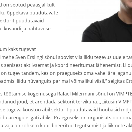
d on seotud peaasjalikult
kliku õppekava puudutavate
ektorit puudutavaid
idu kuvandi ja nähtavuse
.
ikum kaks tugevat
imehe Sven Erslingi sõnul soovist viia liidu tegevus uuele t
 senisest aktiivsemat ja koordineeritumat lähenemist. Liidu
iur on tugev tandem, kes on praeguseks oma vahel ära jagan
dmisi liidu hüvanguks parimal võimalikul viisil,“ selgitas Ers
s töötamise kogemusega Rafael Milermani sõnul on VIMPTEL 
anud jõud, et arendada sektorit tervikuna. „Liitusin VIMPTE
elise tugeva koostöö abil sektorit puudutavaid hoobasid mõj
du arengule igati abiks. Praeguseks on organisatsioon om
a vaja on rohkem koordineeritud tegutsemist ja liikmete akt