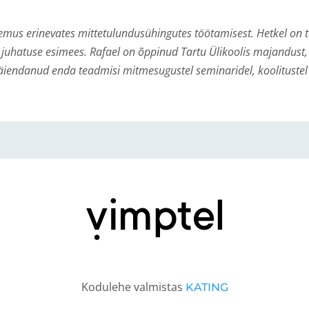
emus erinevates mittetulundusühingutes töötamisest. Hetkel on
du juhatuse esimees. Rafael on õppinud Tartu Ülikoolis majandust, 
täiendanud enda teadmisi mitmesugustel seminaridel, koolitustel 
Kodulehe valmistas
KATING