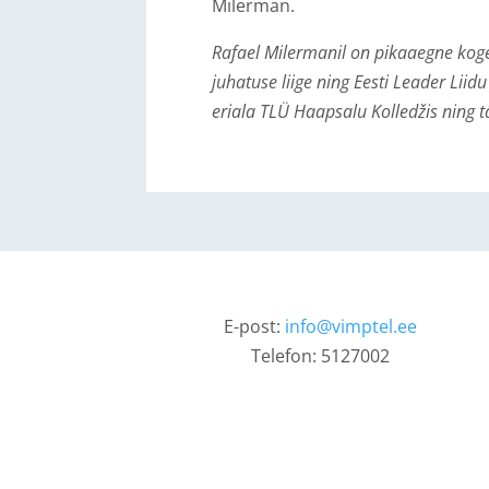
Milerman.
Rafael Milermanil on pikaaegne kog
juhatuse liige ning Eesti Leader Lii
eriala TLÜ Haapsalu Kolledžis ning 
E-post:
info@vimptel.ee
Telefon: 5127002