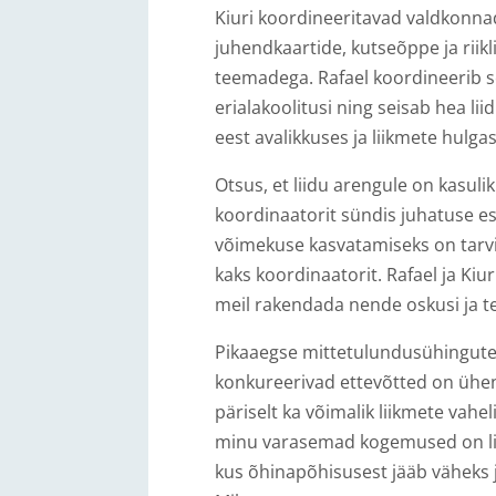
Kiuri koordineeritavad valdkonna
juhendkaartide, kutseõppe ja rii
teemadega. Rafael koordineerib s
erialakoolitusi ning seisab hea li
eest avalikkuses ja liikmete hulgas
Otsus, et liidu arengule on kasul
koordinaatorit sündis juhatuse es
võimekuse kasvatamiseks on tarvis
kaks koordinaatorit. Rafael ja K
meil rakendada nende oskusi ja tea
Pikaaegse mittetulundusühingute
konkureerivad ettevõtted on ühend
päriselt ka võimalik liikmete vah
minu varasemad kogemused on lii
kus õhinapõhisusest jääb väheks j