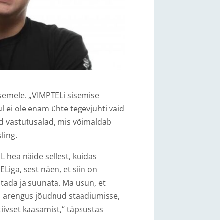
asemele. „VIMPTELi sisemise
l ei ole enam ühte tegevjuhti vaid
ud vastutusalad, mis võimaldab
ling.
hea näide sellest, kuidas
Liga, sest näen, et siin on
utada ja suunata. Ma usun, et
a arengus jõudnud staadiumisse,
iivset kaasamist,“ täpsustas