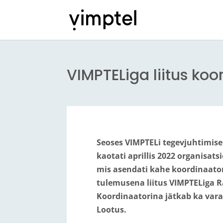
VIMPTELiga liitus ko
Seoses VIMPTELi tegevjuhtimis
kaotati aprillis 2022 organisats
mis asendati kahe koordinaator
tulemusena liitus VIMPTELiga R
Koordinaatorina jätkab ka vara
Lootus.