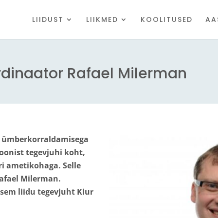
LIIDUST
LIIKMED
KOOLITUSED
AA
ordinaator Rafael Milerman
e ümberkorraldamisega
ioonist tegevjuhi koht,
i ametikohaga. Selle
afael Milerman.
sem liidu tegevjuht Kiur