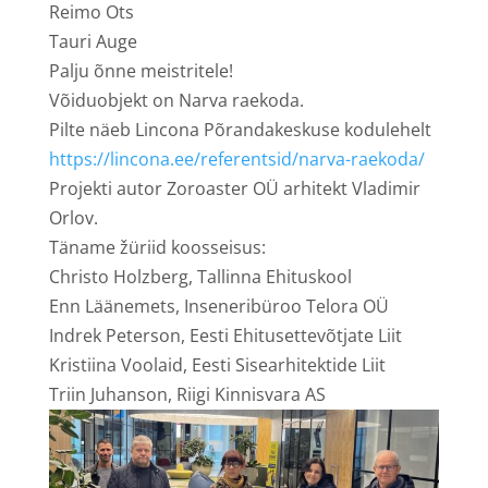
Reimo Ots
Tauri Auge
Palju õnne meistritele!
Võiduobjekt on Narva raekoda.
Pilte näeb
Lincona Põrandakeskus
e kodulehelt
https://lincona.ee/referentsid/narva-raekoda/
Projekti autor Zoroaster OÜ arhitekt Vladimir
Orlov.
Täname žüriid koosseisus:
Christo Holzberg, Tallinna Ehituskool
Enn Läänemets, Inseneribüroo Telora OÜ
Indrek Peterson, Eesti Ehitusettevõtjate Liit
Kristiina Voolaid, Eesti Sisearhitektide Liit
Triin Juhanson, Riigi Kinnisvara AS