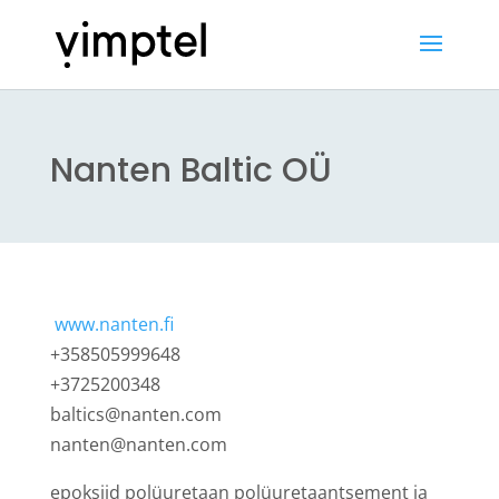
Nanten Baltic OÜ
www.nanten.fi
+358505999648
+3725200348
baltics@nanten.com
nanten@nanten.com
epoksiid polüuretaan polüuretaantsement ja