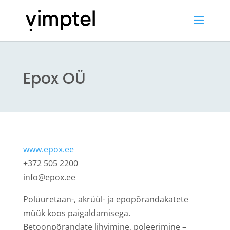
Epox OÜ
www.epox.ee
+372 505 2200
info@epox.ee
Polüuretaan-, akrüül- ja epopõrandakatete
müük koos paigaldamisega.
Betoonpõrandate lihvimine, poleerimine –