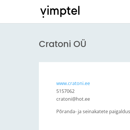
Cratoni OÜ
www.cratoni.ee
5157062
cratoni@hot.ee
Põranda- ja seinakatete paigaldu