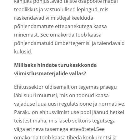
kahjuks põhjustavad teiste osapoolte madal
teadlikkus ja vastuolulised lepingud, mis
raskendavad viimistlejal keelduda
põhjendamatute ettepanekutega kaasa
minemast. See omakorda toob kaasa
põhjendamatuid ümbertegemisi ja täiendavaid
kulusid.
Milliseks hindate turukeskkonda
viimistlusmaterjalide vallas?
Ehitussektor üldisemalt on tegemas praegu
läbi suuri muutusi, mis on toonud kaasa
vajaduse luua uusi regulatsioone ja normatiive.
Paraku on ehitusviimistluse pool jäänud hetkel
teistest maha, mis laseb sektoris tegutsega
väga erineva tasemega ettevõtetel.See
omakorda toob kaasa tiheda konkurentsi ja