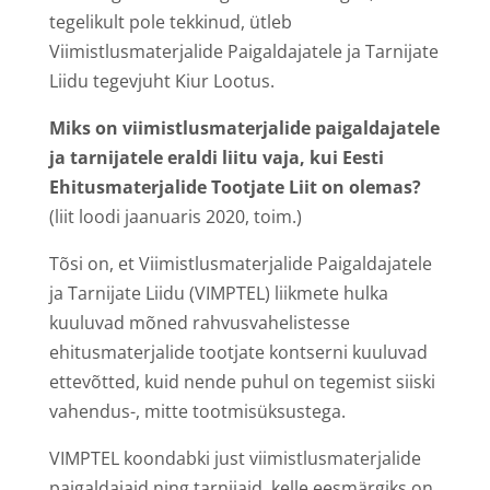
tegelikult pole tekkinud, ütleb
Viimistlusmaterjalide Paigaldajatele ja Tarnijate
Liidu tegevjuht Kiur Lootus.
Miks on viimistlusmaterjalide paigaldajatele
ja tarnijatele eraldi liitu vaja, kui Eesti
Ehitusmaterjalide Tootjate Liit on olemas?
(liit loodi jaanuaris 2020, toim.)
Tõsi on, et Viimistlusmaterjalide Paigaldajatele
ja Tarnijate Liidu (VIMPTEL) liikmete hulka
kuuluvad mõned rahvusvahelistesse
ehitusmaterjalide tootjate kontserni kuuluvad
ettevõtted, kuid nende puhul on tegemist siiski
vahendus-, mitte tootmisüksustega.
VIMPTEL koondabki just viimistlusmaterjalide
paigaldajaid ning tarnijaid, kelle eesmärgiks on