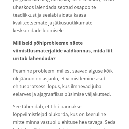
üheskoos laiendada seotud osapoolte
teadlikkust ja seeläbi aidata kaasa
kvaliteetsemate ja jätkusuutlikumate
keskkondade loomisele.
Milliseid põhiprobleeme näete
viimistlusmaterjalide valdkonnas, mida liit
üritab lahendada?
Peamine probleem, millest saavad alguse kõik
ülejäänud on asjaolu, et viimistlemine asub
ehitusprotsessi lõpus, kus ilmnevad juba
eelarves ja ajagraafikus püsimise väljakutsed.
See tähendab, et tihti pannakse
lõppviimistlejad olukorda, kus on keeruline
mitte minna vastuollu ehituse hea tavaga. Seda