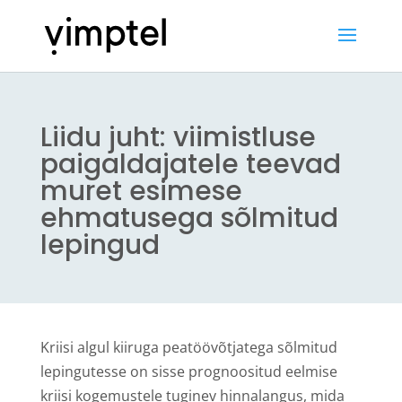
Liidu juht: viimistluse
paigaldajatele teevad
muret esimese
ehmatusega sõlmitud
lepingud
Kriisi algul kiiruga peatöövõtjatega sõlmitud
lepingutesse on sisse prognoositud eelmise
kriisi kogemustele tuginev hinnalangus, mida