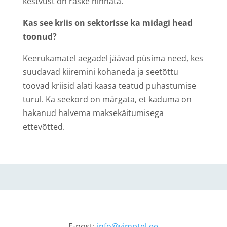
kestvust on raske hinnata.
Kas see kriis on sektorisse ka midagi head
toonud?
Keerukamatel aegadel jäävad püsima need, kes
suudavad kiiremini kohaneda ja seetõttu
toovad kriisid alati kaasa teatud puhastumise
turul. Ka seekord on märgata, et kaduma on
hakanud halvema maksekäitumisega
ettevõtted.
E-post:
info@vimptel.ee