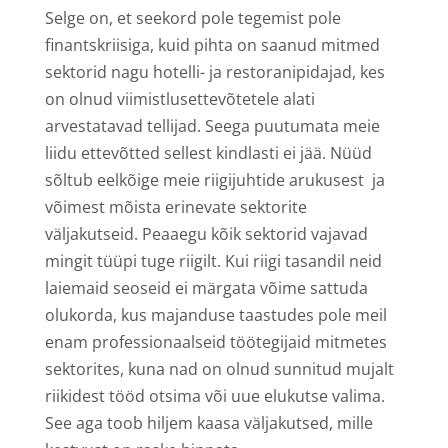
Selge on, et seekord pole tegemist pole
finantskriisiga, kuid pihta on saanud mitmed
sektorid nagu hotelli- ja restoranipidajad, kes
on olnud viimistlusettevõtetele alati
arvestatavad tellijad. Seega puutumata meie
liidu ettevõtted sellest kindlasti ei jää. Nüüd
sõltub eelkõige meie riigijuhtide arukusest ja
võimest mõista erinevate sektorite
väljakutseid. Peaaegu kõik sektorid vajavad
mingit tüüpi tuge riigilt. Kui riigi tasandil neid
laiemaid seoseid ei märgata võime sattuda
olukorda, kus majanduse taastudes pole meil
enam professionaalseid töötegijaid mitmetes
sektorites, kuna nad on olnud sunnitud mujalt
riikidest tööd otsima või uue elukutse valima.
See aga toob hiljem kaasa väljakutsed, mille