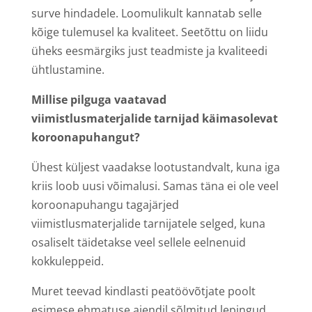
surve hindadele. Loomulikult kannatab selle
kõige tulemusel ka kvaliteet. Seetõttu on liidu
üheks eesmärgiks just teadmiste ja kvaliteedi
ühtlustamine.
Millise pilguga vaatavad
viimistlusmaterjalide tarnijad käimasolevat
koroonapuhangut?
Ühest küljest vaadakse lootustandvalt, kuna iga
kriis loob uusi võimalusi. Samas täna ei ole veel
koroonapuhangu tagajärjed
viimistlusmaterjalide tarnijatele selged, kuna
osaliselt täidetakse veel sellele eelnenuid
kokkuleppeid.
Muret teevad kindlasti peatöövõtjate poolt
esimese ehmatuse ajendil sõlmitud lepingud,