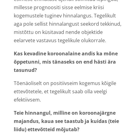
millesse prognoositi sisse eelmise kriisi
kogemustele tuginev hinnalangus. Tegelikult
aga pole sellist hinnalangust seekord tekkinud,
mistõttu on küsitavad nende objektide
eelarvete vastavus tegelikule olukorrale.
Kas kevadine koroonalaine andis ka mõne
õppetunni, mis tänaseks on end hästi ära
tasunud?
Tõenäoliselt on positiivseim kogemus kõigile
ettevõtetele, et tegelikult saab olla veelgi
efektiivsem.
Teie hinnangul, milline on koroonajärgne
majandus, kaua see taastub ja kuidas (teie
liidu) ettevõtteid mõjutab?