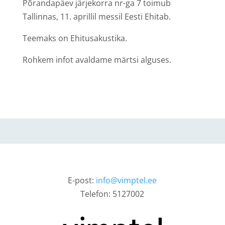
Põrandapäev järjekorra nr-ga 7 toimub
Tallinnas, 11. aprillil messil Eesti Ehitab.
Teemaks on Ehitusakustika.
Rohkem infot avaldame märtsi alguses.
E-post:
info@vimptel.ee
Telefon: 5127002